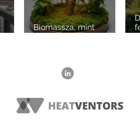
D
Biomassza, mint
f
álása
megújuló energia
v
‭+36 20 621 1560‬
© 2023 HeatVentors, Minden jog fenntartva.