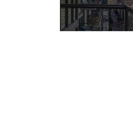
Hőforrások prioriz