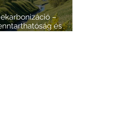
ekarbonizáció –
enntarthatóság és
ersenyelőny