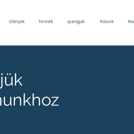
Előnyök
Termék
Iparágak
Rólunk
Ma
jük
nunkhoz