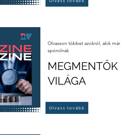
Olvass tovább
Olvasson többet azokról, akik már
spórolnak
MEGMENTŐK
VILÁGA
Olvass tovább