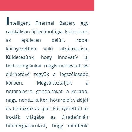
I
ntelligent Thermal Battery egy
radikálisan új technológia, különösen
az épületen belüli, irodai
környezetben való alkalmazása.
Küldetésünk, hogy innovatív új
technológiánkat megismertessük és
elérhetővé tegyük a legszélesebb
kőrben. Megváltoztatjuk a
hőtárolásról gondoltakat, a korábbi
nagy, nehéz, kültéri hőtárolók vízióját
és behozzuk az ipari környezetből az
irodák világába az újradefiniált
hőenergiatárolást, hogy mindenki