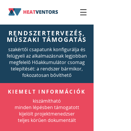
RENDSZERTERVEZÉS,
MŰSZAKI TÁMOGATÁS
szakértői csapatunk konfigurálja és
felügyeli az alkalmazásnak legjobban
megfelelő Hőakkumulátor csomag
telepítését: a rendszer bármikor,
fokozatosan bővíthető
KIEMELT INFORMÁCIÓK
kiszámítható
minden lépésben támogatott
kijelölt projektmenedzser
teljes körűen dokumentált