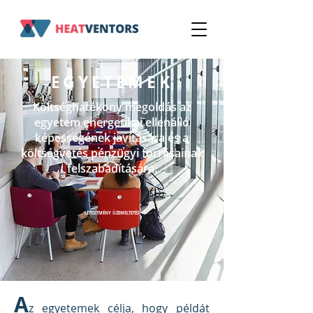
EGYETEMEK
Költséghatékony megoldás az
egyetem energetikai ellenálló
képességének javítására és a
költségvetés pénzügyi forrásainak
felszabadítására.
LÉTESÍTMÉNY ÜZEMELTETÉS
A
z egyetemek célja, hogy példát