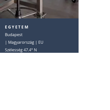
EGYETEM
Budapest
| Magyarország | EU
Szélesség 47.4° N
2022
28.7%
megtakarítási ráta