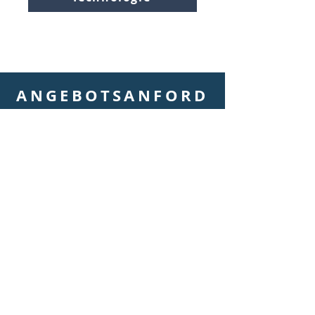
ANGEBOTSANFORD
ERUNG
Lassen Sie uns einen
individuellen Plan für Ihr
Unternehmen erstellen
Kontakt
+49 178 239 1687