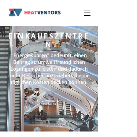
EINKAUFSZENTRE
N
"Energiesparen" bedeutet, einen
Beitrag zu umweltfreundlichen
Lösungen zu leisten und dadurch
mehr Besucher anzuziehen, die die
täglichen Kosten decken können.
DIE PRODUKTIVITÄT
VERBESSERN