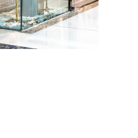
EINKAUFSZENTRUM
Lissabon | Portugal |EU
Breitengrad 38,6° N
2021
12.6%
Einsparun
gsquote