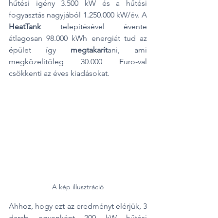
hűtési igény 3.500 kW és a hűtési 
fogyasztás nagyjából 1.250.000 kW/év. A 
HeatTank
 telepítésével évente 
átlagosan 98.000 kWh energiát tud az 
épület így 
megtakarít
ani, ami 
megközelítőleg 30.000 Euro-val 
csökkenti az éves kiadásokat.
A kép illusztráció
Ahhoz, hogy ezt az eredményt elérjük, 3 
darab egyenként 200 kW hűtési 