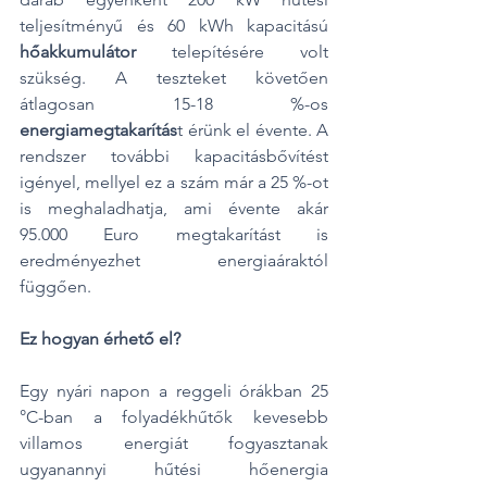
teljesítményű és 60 kWh kapacitású 
hőakkumulátor
 telepítésére volt 
szükség. A teszteket követően 
átlagosan 15-18 %-os 
energiamegtakarítás
t érünk el évente. A 
rendszer további kapacitásbővítést 
igényel, mellyel ez a szám már a 25 %-ot 
is meghaladhatja, ami évente akár 
95.000 Euro megtakarítást is 
eredményezhet energiaáraktól 
függően.
Ez hogyan érhető el?
Egy nyári napon a reggeli órákban 25 
°C-ban a folyadékhűtők kevesebb 
villamos energiát fogyasztanak 
ugyanannyi hűtési hőenergia 