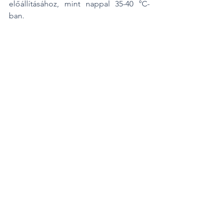
előállításához, mint nappal 35-40 °C-
ban.
A kép illusztráció
A HeatTank hűtési körbe történő 
csatlakozásával a rendszer képes arra, 
hogy a reggel előre megtermelt hűtési 
energiát 
eltárolj
a, és napközben 
kiszolgálja a hűtési csúcsigényeket. A 
rendszer működési 
hatékonyság
ának 
javítás
án keresztül csökken a villamos 
energia felhasználás, ezzel jelentős 
megtakarítást eredményezve. Az 