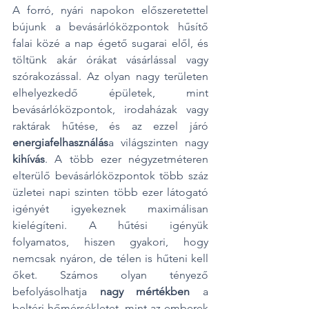
A forró, nyári napokon előszeretettel 
bújunk a bevásárlóközpontok hűsítő 
falai közé a nap égető sugarai elől, és 
töltünk akár órákat vásárlással vagy 
szórakozással. Az olyan nagy területen 
elhelyezkedő épületek, mint 
bevásárlóközpontok, irodaházak vagy 
raktárak hűtése, és az ezzel járó 
energiafelhasználás
a világszinten nagy 
kihívás
. A több ezer négyzetméteren 
elterülő bevásárlóközpontok több száz 
üzletei napi szinten több ezer látogató 
igényét igyekeznek maximálisan 
kielégíteni. A hűtési igényük 
folyamatos, hiszen gyakori, hogy 
nemcsak nyáron, de télen is hűteni kell 
őket. Számos olyan tényező 
befolyásolhatja 
nagy mértékben
 a 
beltéri hőmérsékletet, mint az emberek 