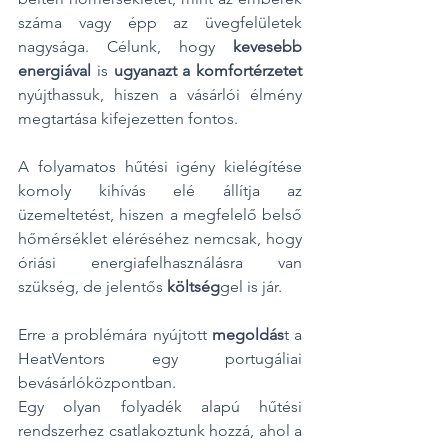
száma vagy épp az üvegfelületek 
nagysága. Célunk, hogy 
kevesebb 
energiával
 is 
ugyanazt a komfortérzetet
nyújthassuk, hiszen a vásárlói élmény 
megtartása kifejezetten fontos.
A folyamatos hűtési igény kielégítése 
komoly kihívás elé állítja az 
üzemeltetést, hiszen a megfelelő belső 
hőmérséklet eléréséhez nemcsak, hogy 
óriási energiafelhasználásra van 
szükség, de jelentős 
költség
gel is jár.
Erre a problémára nyújtott 
megoldás
t a 
HeatVentors egy portugáliai 
bevásárlóközpontban.
Egy olyan folyadék alapú hűtési 
rendszerhez csatlakoztunk hozzá, ahol a 