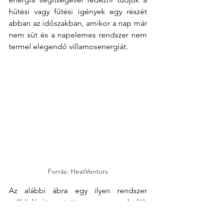
hűtési vagy fűtési igények egy részét 
abban az időszakban, amikor a nap már 
nem süt és a napelemes rendszer nem 
termel elegendő villamosenergiát. 
Forrás: HeatVentors
Az alábbi ábra egy ilyen rendszer 
működését mutatja egy napon belül. 
Napközben a többlettermelést a 