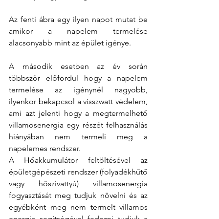
Az fenti ábra egy ilyen napot mutat be 
amikor a napelem termelése 
alacsonyabb mint az épület igénye.
A második esetben az év során 
többször előfordul hogy a napelem 
termelése az igénynél nagyobb, 
ilyenkor bekapcsol a visszwatt védelem, 
ami azt jelenti hogy a megtermelhető 
villamosenergia egy részét felhasználás 
hiányában nem termeli meg a 
napelemes rendszer. 
A Hőakkumulátor feltöltésével az 
épületgépészeti rendszer (folyadékhűtő 
vagy hőszivattyú) villamosenergia 
fogyasztását meg tudjuk növelni és az 
egyébként meg nem termelt villamos 
energia segítségével fedezni tudjuk a 