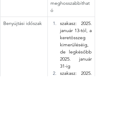
meghosszabbíthat
ó
Benyújtási időszak
szakasz: 2025. 
január 13-tól, a 
keretösszeg 
kimerüléséig, 
de legkésőbb 
2025. január 
31-ig
szakasz: 2025. 
február 1-től, a 
keretösszeg 
kimerüléséig, 
de legkésőbb 
2025. június 30-
ig
Előzetes adattöltés 
2024. december 6. 