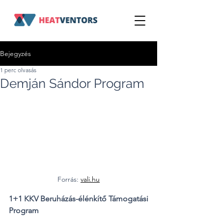
Bejegyzés
1 perc olvasás
Demján Sándor Program
Forrás: 
vali.hu
1+1 KKV Beruházás-élénkítő Támogatási 
Program