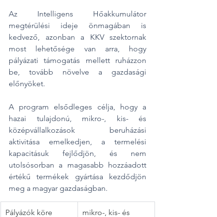
Az Intelligens Hőakkumulátor 
megtérülési ideje önmagában is 
kedvező, azonban a KKV szektornak 
most lehetősége van arra, hogy 
pályázati támogatás mellett ruházzon 
be, tovább növelve a gazdasági 
előnyöket.
A program elsődleges célja, hogy a 
hazai tulajdonú, mikro-, kis- és 
középvállalkozások beruházási 
aktivitása emelkedjen, a termelési 
kapacitásuk fejlődjön, és nem 
utolsósorban a magasabb hozzáadott 
értékű termékek gyártása kezdődjön 
meg a magyar gazdaságban.
Pályázók köre
mikro-, kis- és 